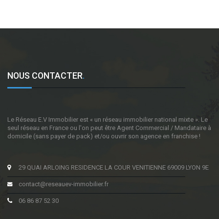
NOUS CONTACTER
.
Le Réseau E.V Immobilier est « un réseau immobilier national mixte ». Le
seul réseau en France ou l'on peut être Agent Commercial / Mandataire à
domicile (sans payer de pack) et/ou ouvrir son agence en franchise !
29 QUAI ARLOING RESIDENCE LA COUR VENITIENNE 69009 LYON 9E
contact@reseauev-immobilier.fr
06 86 87 52 30