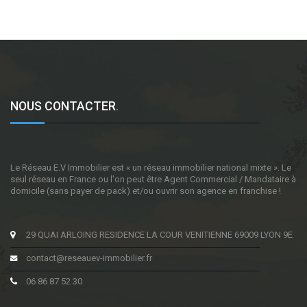
NOUS CONTACTER
.
Le Réseau E.V Immobilier est « un réseau immobilier national mixte ». Le
seul réseau en France ou l'on peut être Agent Commercial / Mandataire à
domicile (sans payer de pack) et/ou ouvrir son agence en franchise !
29 QUAI ARLOING RESIDENCE LA COUR VENITIENNE 69009 LYON 9E
contact@reseauev-immobilier.fr
06 86 87 52 30