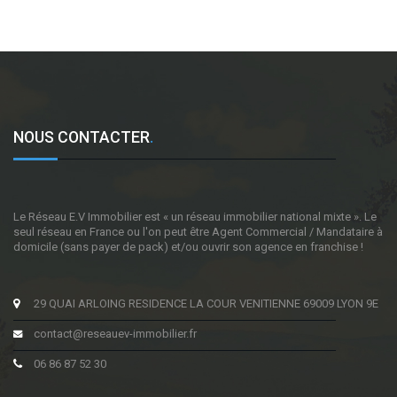
NOUS CONTACTER
.
Le Réseau E.V Immobilier est « un réseau immobilier national mixte ». Le
seul réseau en France ou l'on peut être Agent Commercial / Mandataire à
domicile (sans payer de pack) et/ou ouvrir son agence en franchise !
29 QUAI ARLOING RESIDENCE LA COUR VENITIENNE 69009 LYON 9E
contact@reseauev-immobilier.fr
06 86 87 52 30