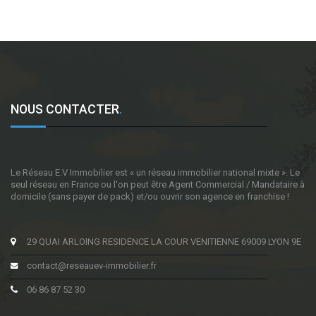
NOUS CONTACTER
.
Le Réseau E.V Immobilier est « un réseau immobilier national mixte ». Le
seul réseau en France ou l'on peut être Agent Commercial / Mandataire à
domicile (sans payer de pack) et/ou ouvrir son agence en franchise !
29 QUAI ARLOING RESIDENCE LA COUR VENITIENNE 69009 LYON 9E
contact@reseauev-immobilier.fr
06 86 87 52 30