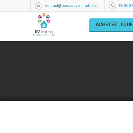
contact@reseauev-immobilier.fr
06 86 87
ACHETEZ , LOUE