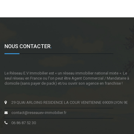
NOUS CONTACTER
.
Le Réseau E.V Immobilier est « un réseau immobilier national mixte ». Le
seul réseau en France ou l'on peut être Agent Commercial / Mandataire à
domicile (sans payer de pack) et/ou ouvrir son agence en franchise !
29 QUAI ARLOING RESIDENCE LA COUR VENITIENNE 69009 LYON 9E
contact@reseauev-immobilier.fr
06 86 87 52 30