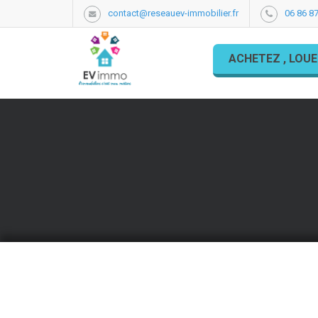
contact@reseauev-immobilier.fr
06 86 87
ACHETEZ , LOUE