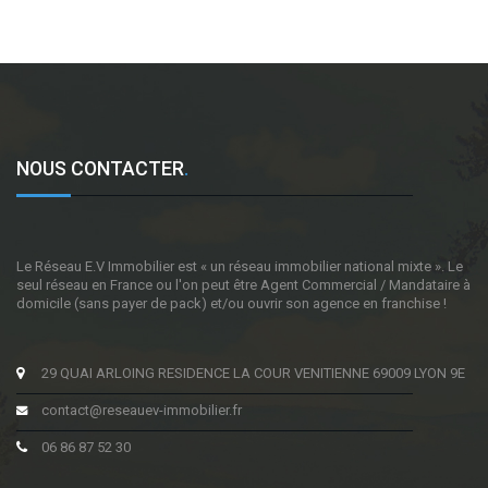
NOUS CONTACTER
.
Le Réseau E.V Immobilier est « un réseau immobilier national mixte ». Le
seul réseau en France ou l'on peut être Agent Commercial / Mandataire à
domicile (sans payer de pack) et/ou ouvrir son agence en franchise !
29 QUAI ARLOING RESIDENCE LA COUR VENITIENNE 69009 LYON 9E
contact@reseauev-immobilier.fr
06 86 87 52 30