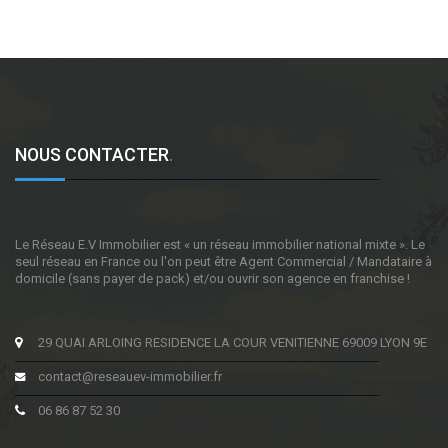
NOUS CONTACTER
.
Le Réseau E.V Immobilier est « un réseau immobilier national mixte ». Le
seul réseau en France ou l'on peut être Agent Commercial / Mandataire à
domicile (sans payer de pack) et/ou ouvrir son agence en franchise !
29 QUAI ARLOING RESIDENCE LA COUR VENITIENNE 69009 LYON 9E
contact@reseauev-immobilier.fr
06 86 87 52 30