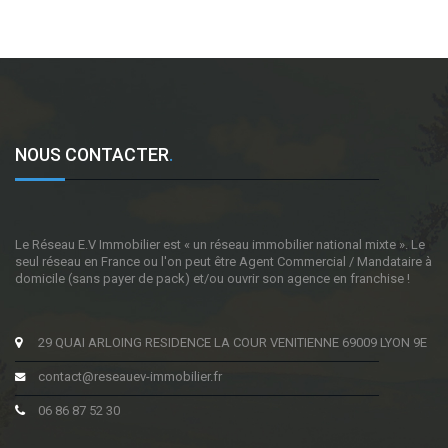
NOUS CONTACTER
.
Le Réseau E.V Immobilier est « un réseau immobilier national mixte ». Le
seul réseau en France ou l'on peut être Agent Commercial / Mandataire à
domicile (sans payer de pack) et/ou ouvrir son agence en franchise !
29 QUAI ARLOING RESIDENCE LA COUR VENITIENNE 69009 LYON 9E
contact@reseauev-immobilier.fr
06 86 87 52 30