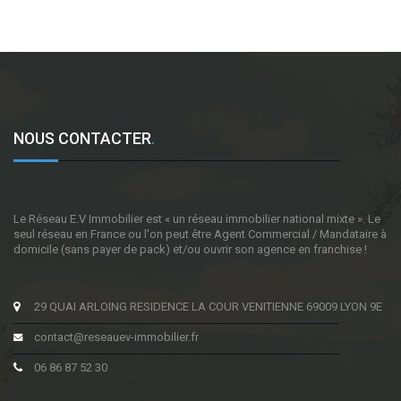
NOUS CONTACTER
.
Le Réseau E.V Immobilier est « un réseau immobilier national mixte ». Le
seul réseau en France ou l'on peut être Agent Commercial / Mandataire à
domicile (sans payer de pack) et/ou ouvrir son agence en franchise !
29 QUAI ARLOING RESIDENCE LA COUR VENITIENNE 69009 LYON 9E
contact@reseauev-immobilier.fr
06 86 87 52 30