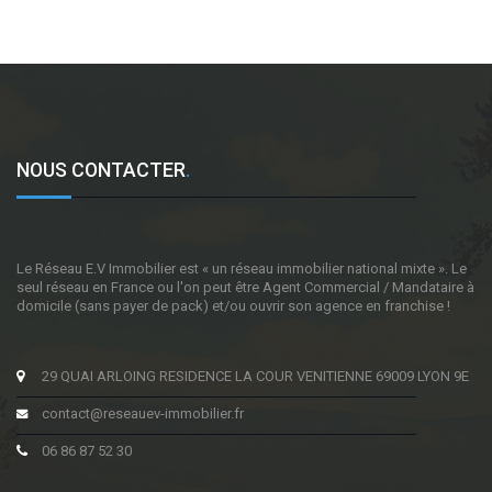
NOUS CONTACTER
.
Le Réseau E.V Immobilier est « un réseau immobilier national mixte ». Le
seul réseau en France ou l'on peut être Agent Commercial / Mandataire à
domicile (sans payer de pack) et/ou ouvrir son agence en franchise !
29 QUAI ARLOING RESIDENCE LA COUR VENITIENNE 69009 LYON 9E
contact@reseauev-immobilier.fr
06 86 87 52 30