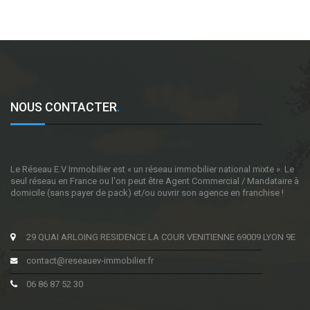
NOUS CONTACTER
.
Le Réseau E.V Immobilier est « un réseau immobilier national mixte ». Le
seul réseau en France ou l'on peut être Agent Commercial / Mandataire à
domicile (sans payer de pack) et/ou ouvrir son agence en franchise !
29 QUAI ARLOING RESIDENCE LA COUR VENITIENNE 69009 LYON 9E
contact@reseauev-immobilier.fr
06 86 87 52 30