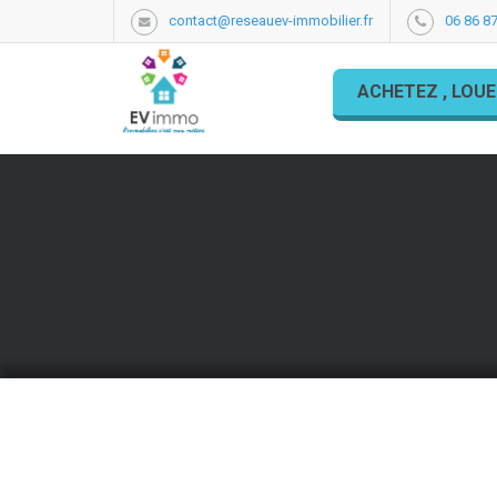
contact@reseauev-immobilier.fr
06 86 87
ACHETEZ , LOUE