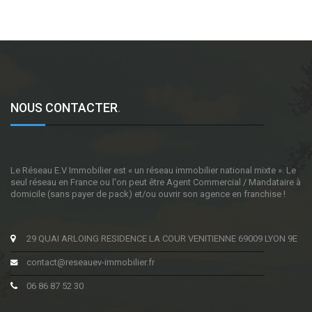
NOUS CONTACTER
.
Le Réseau E.V Immobilier est « un réseau immobilier national mixte ». Le
seul réseau en France ou l'on peut être Agent Commercial / Mandataire à
domicile (sans payer de pack) et/ou ouvrir son agence en franchise !
29 QUAI ARLOING RESIDENCE LA COUR VENITIENNE 69009 LYON 9E
contact@reseauev-immobilier.fr
06 86 87 52 30