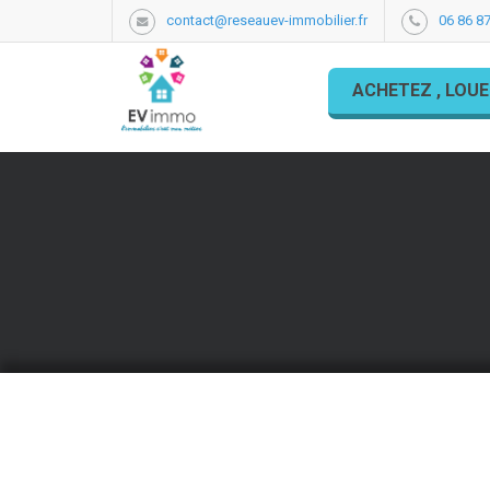
contact@reseauev-immobilier.fr
06 86 87
ACHETEZ , LOUE