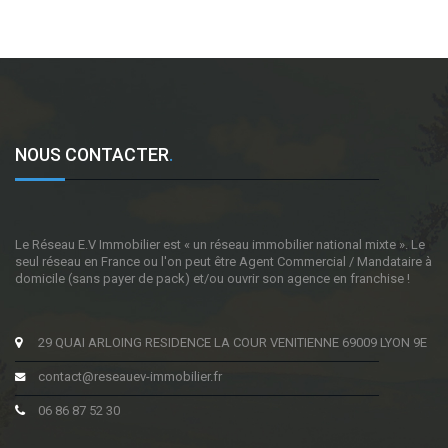
NOUS CONTACTER
.
Le Réseau E.V Immobilier est « un réseau immobilier national mixte ». Le
seul réseau en France ou l'on peut être Agent Commercial / Mandataire à
domicile (sans payer de pack) et/ou ouvrir son agence en franchise !
29 QUAI ARLOING RESIDENCE LA COUR VENITIENNE 69009 LYON 9E
contact@reseauev-immobilier.fr
06 86 87 52 30