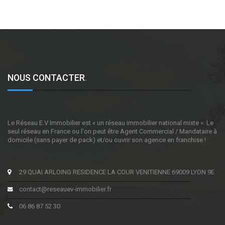
NOUS CONTACTER
.
Le Réseau E.V Immobilier est « un réseau immobilier national mixte ». Le
seul réseau en France ou l'on peut être Agent Commercial / Mandataire à
domicile (sans payer de pack) et/ou ouvrir son agence en franchise !
29 QUAI ARLOING RESIDENCE LA COUR VENITIENNE 69009 LYON 9E
contact@reseauev-immobilier.fr
06 86 87 52 30