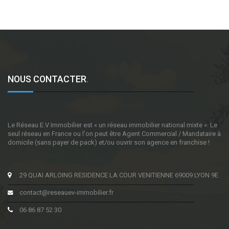
NOUS CONTACTER
.
Le Réseau E.V Immobilier est « un réseau immobilier national mixte ». Le
seul réseau en France ou l'on peut être Agent Commercial / Mandataire à
domicile (sans payer de pack) et/ou ouvrir son agence en franchise !
29 QUAI ARLOING RESIDENCE LA COUR VENITIENNE 69009 LYON 9E
contact@reseauev-immobilier.fr
06 86 87 52 30