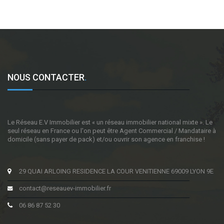
NOUS CONTACTER
.
Le Réseau E.V Immobilier est « un réseau immobilier national mixte ». Le
seul réseau en France ou l'on peut être Agent Commercial / Mandataire à
domicile (sans payer de pack) et/ou ouvrir son agence en franchise !
29 QUAI ARLOING RESIDENCE LA COUR VENITIENNE 69009 LYON 9E
contact@reseauev-immobilier.fr
06 86 87 52 30