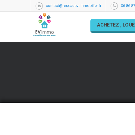
contact@reseauev-immobilier.fr
06 86 87
ACHETEZ , LOUE