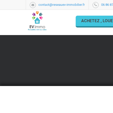
contact@reseauev-immobilier.fr
06 86 87
ACHETEZ , LOUE