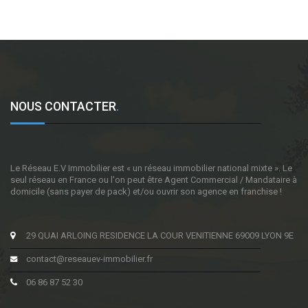
NOUS CONTACTER
.
Le Réseau E.V Immobilier est « un réseau immobilier national mixte ». Le
seul réseau en France ou l'on peut être Agent Commercial / Mandataire à
domicile (sans payer de pack) et/ou ouvrir son agence en franchise !
29 QUAI ARLOING RESIDENCE LA COUR VENITIENNE 69009 LYON 9E
contact@reseauev-immobilier.fr
06 86 87 52 30