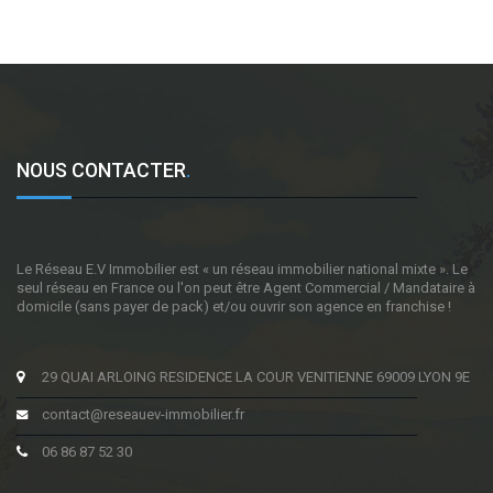
NOUS CONTACTER
.
Le Réseau E.V Immobilier est « un réseau immobilier national mixte ». Le
seul réseau en France ou l'on peut être Agent Commercial / Mandataire à
domicile (sans payer de pack) et/ou ouvrir son agence en franchise !
29 QUAI ARLOING RESIDENCE LA COUR VENITIENNE 69009 LYON 9E
contact@reseauev-immobilier.fr
06 86 87 52 30