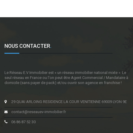
NOUS CONTACTER
.
Le Réseau E.V Immobilier est « un réseau immobilier national mixte ». Le
seul réseau en France ou l'on peut être Agent Commercial / Mandataire à
domicile (sans payer de pack) et/ou ouvrir son agence en franchise !
29 QUAI ARLOING RESIDENCE LA COUR VENITIENNE 69009 LYON 9E
contact@reseauev-immobilier.fr
06 86 87 52 30