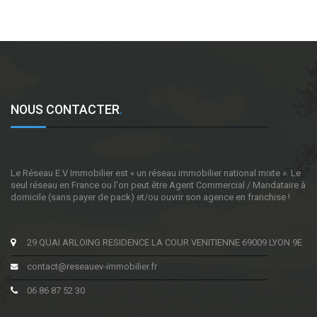
NOUS CONTACTER
.
Le Réseau E.V Immobilier est « un réseau immobilier national mixte ». Le
seul réseau en France ou l'on peut être Agent Commercial / Mandataire à
domicile (sans payer de pack) et/ou ouvrir son agence en franchise !
29 QUAI ARLOING RESIDENCE LA COUR VENITIENNE 69009 LYON 9E
contact@reseauev-immobilier.fr
06 86 87 52 30