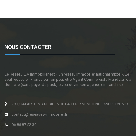
NOUS CONTACTER
.
Le Réseau E.V Immobilier est « un réseau immobilier national mixte ». Le
seul réseau en France ou l'on peut être Agent Commercial / Mandataire à
domicile (sans payer de pack) et/ou ouvrir son agence en franchise !
29 QUAI ARLOING RESIDENCE LA COUR VENITIENNE 69009 LYON 9E
contact@reseauev-immobilier.fr
06 86 87 52 30