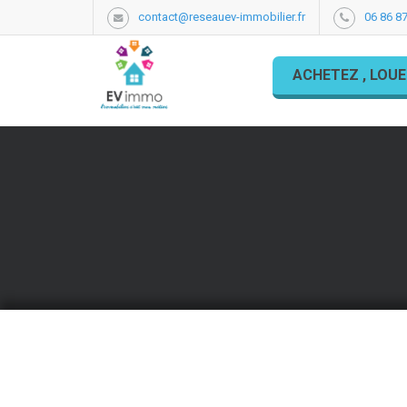
contact@reseauev-immobilier.fr
06 86 87
ACHETEZ , LOUE