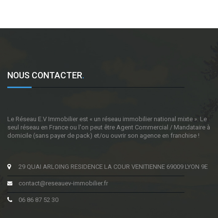
NOUS CONTACTER
.
Le Réseau E.V Immobilier est « un réseau immobilier national mixte ». Le
seul réseau en France ou l'on peut être Agent Commercial / Mandataire à
domicile (sans payer de pack) et/ou ouvrir son agence en franchise !
29 QUAI ARLOING RESIDENCE LA COUR VENITIENNE 69009 LYON 9E
contact@reseauev-immobilier.fr
06 86 87 52 30