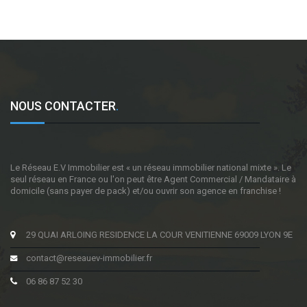
NOUS CONTACTER
.
Le Réseau E.V Immobilier est « un réseau immobilier national mixte ». Le
seul réseau en France ou l'on peut être Agent Commercial / Mandataire à
domicile (sans payer de pack) et/ou ouvrir son agence en franchise !
29 QUAI ARLOING RESIDENCE LA COUR VENITIENNE 69009 LYON 9E
contact@reseauev-immobilier.fr
06 86 87 52 30