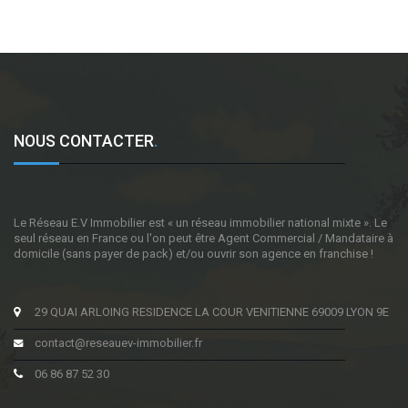
NOUS CONTACTER
.
Le Réseau E.V Immobilier est « un réseau immobilier national mixte ». Le
seul réseau en France ou l'on peut être Agent Commercial / Mandataire à
domicile (sans payer de pack) et/ou ouvrir son agence en franchise !
29 QUAI ARLOING RESIDENCE LA COUR VENITIENNE 69009 LYON 9E
contact@reseauev-immobilier.fr
06 86 87 52 30