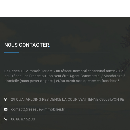
NOUS CONTACTER
.
Le Réseau E.V Immobilier est « un réseau immobilier national mixte ». Le
seul réseau en France ou l'on peut être Agent Commercial / Mandataire à
domicile (sans payer de pack) et/ou ouvrir son agence en franchise !
29 QUAI ARLOING RESIDENCE LA COUR VENITIENNE 69009 LYON 9E
contact@reseauev-immobilier.fr
06 86 87 52 30