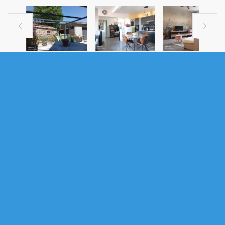


MAISON À VENDRE
A VENDRE - MAISON - GARAGE -
AIGUEFONDE 81200
.
Venez emménager dans cette magnifique maison, entièrement rénovée 
avec goût en 2024, équipé de fenêtres doubles vitrages, de volets bois 
et roulants électriques.

Le rez-de-chaussée accueille un beau hall d'entrée donnant sur une 