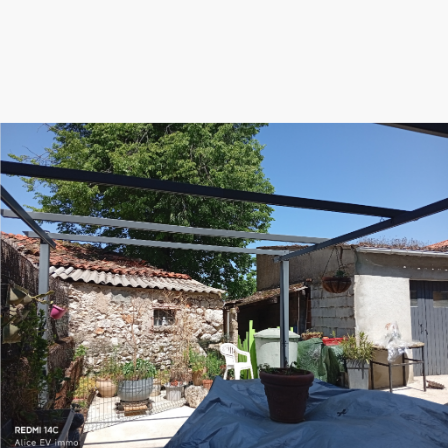















